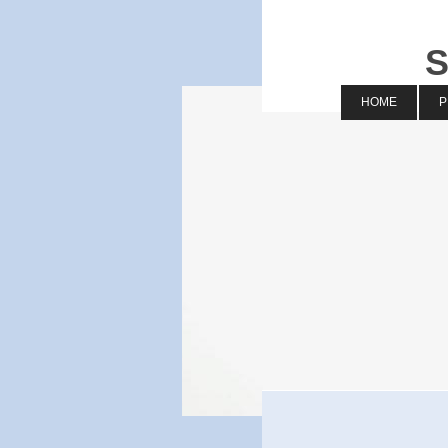
S
HOME
P