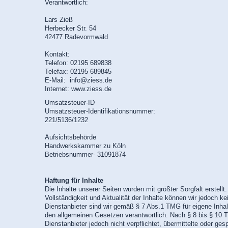
Verantwortlich:
Lars
Zieß
Herbecker Str. 54
42477
Radevormwald
Kontakt:
Telefon:
02195 689838
Telefax:
02195 689845
E-Mail: info@ziess.de
Internet: www.ziess.de
Umsatzsteuer-ID
Umsatzsteuer-Identifikationsnummer:
221/5136/1232
Aufsichtsbehörde
Handwerkskammer zu Köln
Betriebsnummer- 31091874
Haftung für Inhalte
Die Inhalte unserer Seiten wurden mit größter Sorgfalt erstellt. 
Vollständigkeit und Aktualität der Inhalte können wir jedoch 
Dienstanbieter sind wir gemäß § 7 Abs.1 TMG für eigene Inhal
den allgemeinen Gesetzen verantwortlich. Nach § 8 bis § 10 T
Dienstanbieter jedoch nicht verpflichtet, übermittelte oder ge