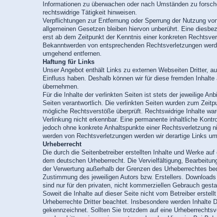
Informationen zu überwachen oder nach Umständen zu forsche
rechtswidrige Tätigkeit hinweisen.
Verpflichtungen zur Entfernung oder Sperrung der Nutzung vo
allgemeinen Gesetzen bleiben hiervon unberührt. Eine diesbez
erst ab dem Zeitpunkt der Kenntnis einer konkreten Rechtsver
Bekanntwerden von entsprechenden Rechtsverletzungen werden
umgehend entfernen.
Haftung für Links
Unser Angebot enthält Links zu externen Webseiten Dritter, auf
Einfluss haben. Deshalb können wir für diese fremden Inhalt
übernehmen.
Für die Inhalte der verlinkten Seiten ist stets der jeweilige Anb
Seiten verantwortlich. Die verlinkten Seiten wurden zum Zeitp
mögliche Rechtsverstöße überprüft. Rechtswidrige Inhalte wa
Verlinkung nicht erkennbar. Eine permanente inhaltliche Kontrol
jedoch ohne konkrete Anhaltspunkte einer Rechtsverletzung n
werden von Rechtsverletzungen werden wir derartige Links u
Urheberrecht
Die durch die Seitenbetreiber erstellten Inhalte und Werke auf
dem deutschen Urheberrecht. Die Vervielfältigung, Bearbeitung
der Verwertung außerhalb der Grenzen des Urheberrechtes bedü
Zustimmung des jeweiligen Autors bzw. Erstellers. Downloads
sind nur für den privaten, nicht kommerziellen Gebrauch gestat
Soweit die Inhalte auf dieser Seite nicht vom Betreiber erstell
Urheberrechte Dritter beachtet. Insbesondere werden Inhalte Dr
gekennzeichnet. Sollten Sie trotzdem auf eine Urheberrechts