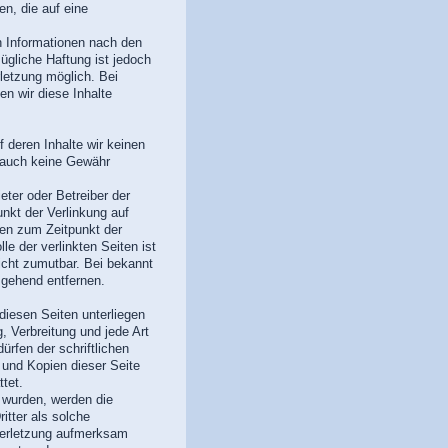
n, die auf eine
n Informationen nach den
ügliche Haftung ist jedoch
letzung möglich. Bei
 wir diese Inhalte
 deren Inhalte wir keinen
e auch keine Gewähr
ieter oder Betreiber der
unkt der Verlinkung auf
ren zum Zeitpunkt der
le der verlinkten Seiten ist
icht zumutbar. Bei bekannt
mgehend entfernen.
 diesen Seiten unterliegen
, Verbreitung und jede Art
rfen der schriftlichen
 und Kopien dieser Seite
tet.
t wurden, werden die
itter als solche
verletzung aufmerksam